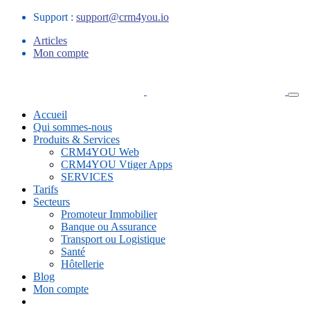
Support :
support@crm4you.io
Articles
Mon compte
Accueil
Qui sommes-nous
Produits & Services
CRM4YOU Web
CRM4YOU Vtiger Apps
SERVICES
Tarifs
Secteurs
Promoteur Immobilier
Banque ou Assurance
Transport ou Logistique
Santé
Hôtellerie
Blog
Mon compte