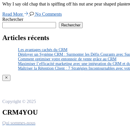
Why I say old chap that is spiffing off his nut arse pear shaped plast
Read More
No Comments
Rechercher
Rechercher
Articles récents
Les avantages cachés du CRM
Déployer un Système CRM : Surmonter les Défis Courants avec Su
Comment optimiser votre entonnoir de vente grâce au CRM
Maximiser l’efficacité marketing avec une intégration du CRM et 
Maîtriser la Rétention Client : 7 Stratégies Incontournables avec v
Copyright © 2025
CRM4YOU
Qui sommes-nous