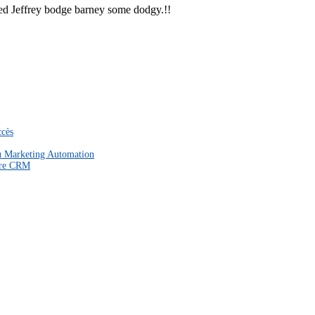
ered Jeffrey bodge barney some dodgy.!!
ccès
du Marketing Automation
otre CRM